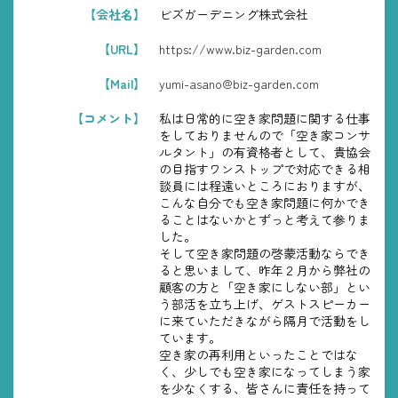
【会社名】
ビズガーデニング株式会社
【URL】
https://www.biz-garden.com
【Mail】
yumi-asano@biz-garden.com
【コメント】
私は日常的に空き家問題に関する仕事
をしておりませんので「空き家コンサ
ルタント」の有資格者として、貴協会
の目指すワンストップで対応できる相
談員には程遠いところにおりますが、
こんな自分でも空き家問題に何かでき
ることはないかとずっと考えて参りま
した。
そして空き家問題の啓蒙活動ならでき
ると思いまして、昨年２月から弊社の
顧客の方と「空き家にしない部」とい
う部活を立ち上げ、ゲストスピーカー
に来ていただきながら隔月で活動をし
ています。
空き家の再利用といったことではな
く、少しでも空き家になってしまう家
を少なくする、皆さんに責任を持って