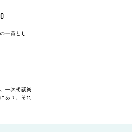
加
の一員とし
、一次相談員
にあり、それ